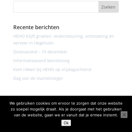
Recente berichten
HEHO blijft groeien: ondersteuning, ontmoeting én
vervoer in Hegelsom
Dorpsavond – 10 december
Informatieavond Mantelzorg
Kom rikken bij HEHO op vrijdagochtend
Dag van de mantelzorger
We gebruiken cookies om ervoor te zorgen dat onze website
zo soepel mogelijk draait. Als je doorgaat met het gebruiken
van de website, gaan we er vanuit dat je ermee instemt.
Ok