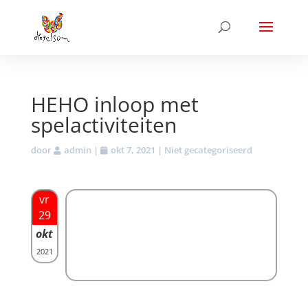
HEHO inloop met
spelactiviteiten
door
admin
|
okt 7, 2021
| Niet gecategoriseerd
vr
29
okt
2021