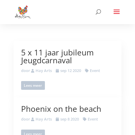
5 x 11 jaar jubileum
Jeugdcarnaval
door
Hay Arts
sep 12 2020
Event
Lees meer
Phoenix on the beach
door
Hay Arts
sep 8 2020
Event
Lees meer